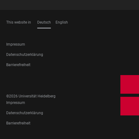
This website in
Deutsch
English
SPRACHEN
FOOTER
Impressum
LEGAL
Datenschutzerklärung
Barrierefreiheit
FOOTER
SOCIAL
MEDIA
©2026 Universität Heidelberg
FOOTER
Impressum
LEGAL
Datenschutzerklärung
Barrierefreiheit