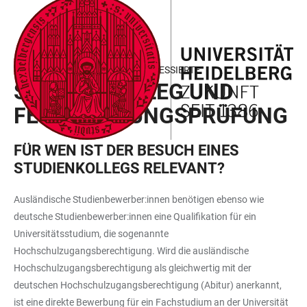
ZUM
HAUPTNAVIGATION
WEBSEITENSUCHE
LINKS
HAUPTINHALT
ÖFFNEN
ÖFFNEN
ZUR
BARRIEREFREIHEIT
INTERNATIONALE STUDIENINTERESSIERTE
STUDIENKOLLEG UND
FESTSTELLUNGSPRÜFUNG
FÜR WEN IST DER BESUCH EINES
STUDIENKOLLEGS RELEVANT?
Ausländische Studienbewerber:innen benötigen ebenso wie
deutsche Studienbewerber:innen eine Qualifikation für ein
Universitätsstudium, die sogenannte
Hochschulzugangsberechtigung. Wird die ausländische
Hochschulzugangsberechtigung als gleichwertig mit der
deutschen Hochschulzugangsberechtigung (Abitur) anerkannt,
ist eine direkte Bewerbung für ein Fachstudium an der Universität