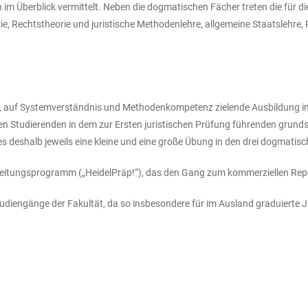
m Überblick vermittelt. Neben die dogmatischen Fächer treten die für d
Rechtstheorie und juristische Methodenlehre, allgemeine Staatslehre, R
ge, auf Systemverständnis und Methodenkompetenz zielende Ausbildung i
 Studierenden in dem zur Ersten juristischen Prüfung führenden grund
es deshalb jeweils eine kleine und eine große Übung in den drei dogmatis
reitungsprogramm („HeidelPräp!“), das den Gang zum kommerziellen Rep
Studiengänge der Fakultät, da so insbesondere für im Ausland graduierte 