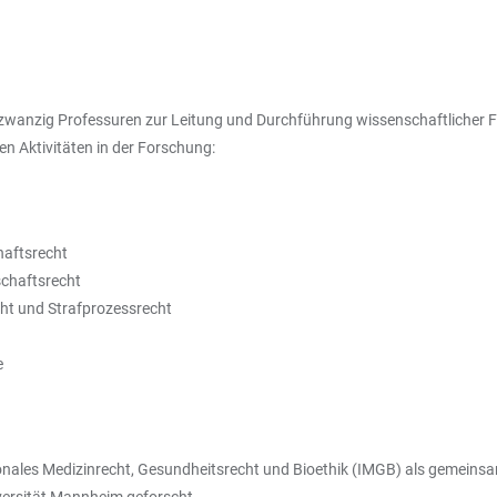
ndzwanzig Professuren zur Leitung und Durchführung wissenschaftlicher 
gen Aktivitäten in der Forschung:
haftsrecht
schaftsrecht
cht und Strafprozessrecht
e
ionales Medizinrecht, Gesundheitsrecht und Bioethik (IMGB) als gemeinsa
versität Mannheim geforscht.