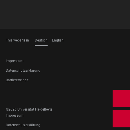
This website in
Deutsch
English
SPRACHEN
FOOTER
Impressum
LEGAL
Datenschutzerklärung
Barrierefreiheit
FOOTER
SOCIAL
MEDIA
©2026 Universität Heidelberg
FOOTER
Impressum
LEGAL
Datenschutzerklärung