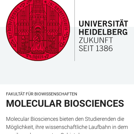
ZUM
HAUPTNAVIGATION
WEBSEITENSUCHE
LINKS
HAUPTINHALT
ÖFFNEN
ÖFFNEN
ZUR
BARRIEREFREIHEIT
FAKULTÄT FÜR BIOWISSENSCHAFTEN
MOLECULAR BIOSCIENCES
Molecular Biosciences bieten den Studierenden die
Möglichkeit, ihre wissenschaftliche Laufbahn in dem