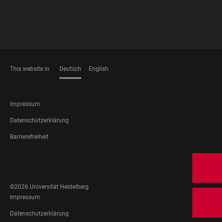
This website in
Deutsch
English
SPRACHEN
FOOTER
Impressum
LEGAL
Datenschutzerklärung
Barrierefreiheit
FOOTER
SOCIAL
MEDIA
©2026 Universität Heidelberg
FOOTER
Impressum
LEGAL
Datenschutzerklärung