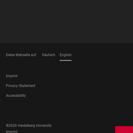
Diese Webseite auf
Deutsch
English
LANGUAGES
FOOTER
Imprint
LEGAL
Privacy Statement
Accessibility
FOOTER
SOCIAL
MEDIA
©2026 Heidelberg University
FOOTER
Imprint