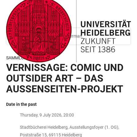
JUMP
OPEN
OPEN
ACCESSIBILITY
TO
MAIN
SEARCH
LINKS
MAIN
NAVIGATION
FORM
CONTENT
This page is only available in German.
SAMMLUNG PRINZHORN
VERNISSAGE: COMIC UND
OUTSIDER ART – DAS
AUSSENSEITEN-PROJEKT
Date in the past
Thursday, 9 July 2026, 20:00
Stadtbücherei Heidelberg, Ausstellungsfoyer (1. OG),
Poststraße 15, 69115 Heidelberg