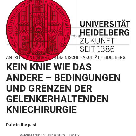
JUMP
OPEN
OPEN
ACCESSIBILITY
TO
MAIN
SEARCH
LINKS
MAIN
NAVIGATION
FORM
CONTENT
This page is only available in German.
ANTRITTSVORLESUNG MEDIZINISCHE FAKULTÄT HEIDELBERG
KEIN KNIE WIE DAS
ANDERE – BEDINGUNGEN
UND GRENZEN DER
GELENKERHALTENDEN
KNIECHIRURGIE
Date in the past
Wednesday, 3 June 2026, 18:15