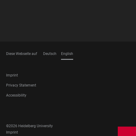
Diese Webseite auf
Deutsch
English
LANGUAGES
FOOTER
Imprint
LEGAL
Privacy Statement
Accessibility
FOOTER
SOCIAL
MEDIA
©2026 Heidelberg University
FOOTER
Imprint