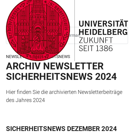
JUMP
OPEN
OPEN
ACCESSIBILITY
TO
MAIN
SEARCH
LINKS
MAIN
NAVIGATION
FORM
CONTENT
This page is only available in German.
NEWSLETTER SICHERHEITSNEWS
ARCHIV NEWSLETTER
SICHERHEITSNEWS 2024
Hier finden Sie die archivierten Newsletterbeiträge
des Jahres 2024
SICHERHEITSNEWS DEZEMBER 2024