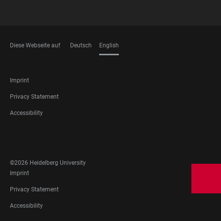
Diese Webseite auf
Deutsch
English
LANGUAGES
FOOTER
Imprint
LEGAL
Privacy Statement
Accessibility
FOOTER
SOCIAL
MEDIA
©2026 Heidelberg University
FOOTER
Imprint
LEGAL
Privacy Statement
Accessibility