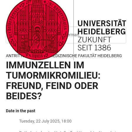
JUMP
OPEN
OPEN
ACCESSIBILITY
TO
MAIN
SEARCH
LINKS
MAIN
NAVIGATION
FORM
CONTENT
This page is only available in German.
ANTRITTSVORLESUNG MEDIZINISCHE FAKULTÄT HEIDELBERG
IMMUNZELLEN IM
TUMORMIKROMILIEU:
FREUND, FEIND ODER
BEIDES?
Date in the past
Tuesday, 22 July 2025, 18:00