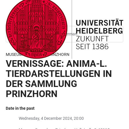
JUMP
OPEN
OPEN
ACCESSIBILITY
TO
MAIN
SEARCH
LINKS
MAIN
NAVIGATION
FORM
CONTENT
This page is only available in German.
MUSEUM SAMMLUNG PRINZHORN
VERNISSAGE: ANIMA-L.
TIERDARSTELLUNGEN IN
DER SAMMLUNG
PRINZHORN
Date in the past
Wednesday, 4 December 2024, 20:00