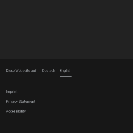
FOOTER
MEMBERSHIPS
Diese Webseite auf
Deutsch
English
LANGUAGES
FOOTER
Imprint
LEGAL
Privacy Statement
Accessibility
FOOTER
SOCIAL