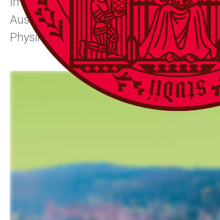
Im Rahmen des Physikalischen Kolloquium
Ausland über ausgewählte Forschungsthe
Physikalischen Institut organisiert und d