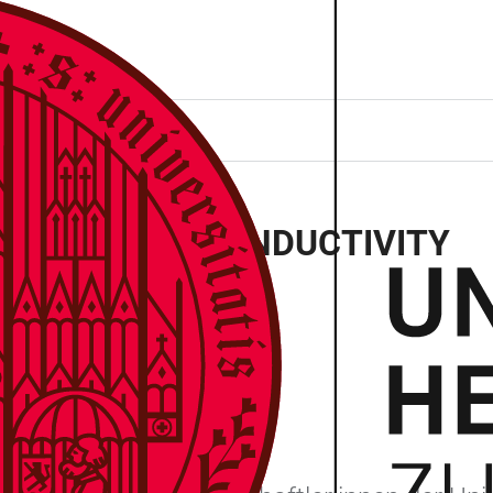
ONAL SUPERCONDUCTIVITY
 227, 69120 Heidelberg
itut für Festkörper- und Materialphysik