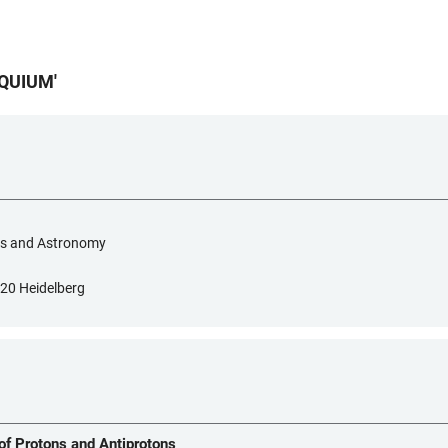
OQUIUM
'
sics and Astronomy
120 Heidelberg
of Protons and Antiprotons