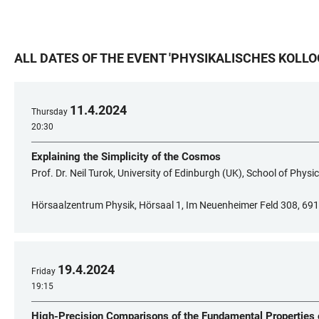
ALL DATES OF THE EVENT
'
PHYSIKALISCHES KOLL
11
.
4
.
2024
Thursday
20:30
Explaining the Simplicity of the Cosmos
Prof. Dr. Neil Turok, University of Edinburgh (UK), School of Phy
Hörsaalzentrum Physik, Hörsaal 1, Im Neuenheimer Feld 308, 69
19
.
4
.
2024
Friday
19:15
High-Precision Comparisons of the Fundamental Properties 