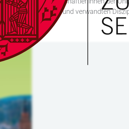
s sprechen Wissenschaftler:innen der Univ
men aus der Physik und verwandten Diszip
urchgeführt.