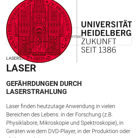
JUMP
OPEN
OPEN
ACCESSIBILITY
TO
MAIN
SEARCH
LINKS
MAIN
NAVIGATION
FORM
CONTENT
This page is only available in German.
LASERSTRAHLUNG
LASER
GEFÄHRDUNGEN DURCH
LASERSTRAHLUNG
Laser finden heutzutage Anwendung in vielen
Bereichen des Lebens: in der Forschung (z.B.
Physiklabore, Mikroskopie und Spektroskopie), in
Geräten wie dem DVD-Player, in der Produktion oder