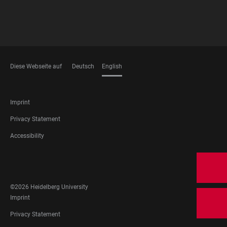
Diese Webseite auf
Deutsch
English
LANGUAGES
FOOTER
Imprint
LEGAL
Privacy Statement
Accessibility
FOOTER
SOCIAL
MEDIA
©2026 Heidelberg University
FOOTER
Imprint
LEGAL
Privacy Statement