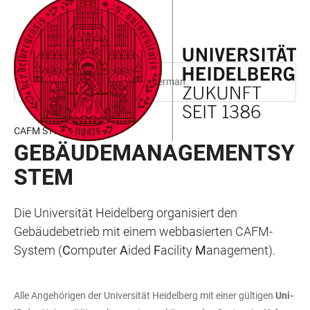
JUMP
OPEN
OPEN
ACCESSIBILITY
TO
MAIN
SEARCH
LINKS
MAIN
NAVIGATION
FORM
CONTENT
This page is only available in German.
CAFM SYSTEM
GEBÄUDEMANAGEMENTSY
STEM
Die Universität Heidelberg organisiert den
Gebäudebetrieb mit einem webbasierten CAFM-
System (
C
omputer
A
ided
F
acility
M
anagement).
Alle Angehörigen der Universität Heidelberg mit einer gültigen
Uni-