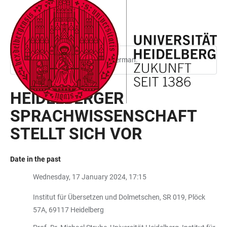
JUMP
OPEN
OPEN
ACCESSIBILITY
TO
MAIN
SEARCH
LINKS
MAIN
NAVIGATION
FORM
CONTENT
This page is only available in German.
HEIDELBERGER
SPRACHWISSENSCHAFT
STELLT SICH VOR
Date in the past
Wednesday, 17 January 2024, 17:15
Institut für Übersetzen und Dolmetschen, SR 019, Plöck
57A, 69117 Heidelberg