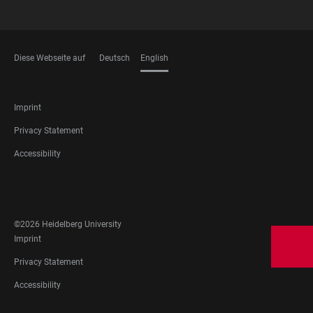
Diese Webseite auf
Deutsch
English
LANGUAGES
FOOTER
Imprint
LEGAL
Privacy Statement
Accessibility
FOOTER
SOCIAL
MEDIA
©2026 Heidelberg University
FOOTER
Imprint
LEGAL
Privacy Statement
Accessibility