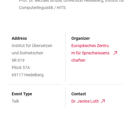
Prof. Dr. Michael Strube, Universität Heidelberg, Institut für
Computerlinguistik / HITS
Address
Organizer
Institut für Übersetzen
Europäisches Zentru
und Dolmetschen
m für Sprachwissens
SR 019
chaften
Plöck 57A
69117 Heidelberg
Event Type
Contact
Talk
Dr. Janine Luth