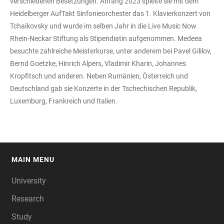
verschiedenen Besetzungen. Anfang 2023 spielte sie mit dem
Heidelberger AufTakt Sinfonieorchester das 1. Klavierkonzert von
Tchaikovsky und wurde im selben Jahr in die Live Music Now
Rhein-Neckar Stiftung als Stipendiatin aufgenommen. Medeea
besuchte zahlreiche Meisterkurse, unter anderem bei Pavel Gililov,
Bernd Goetzke, Hinrich Alpers, Vladimir Kharin, Johannes
Kropfitsch und anderen. Neben Rumänien, Österreich und
Deutschland gab sie Konzerte in der Tschechischen Republik,
Luxemburg, Frankreich und Italien.
MAIN MENU
FOOTER
University
Research
Study