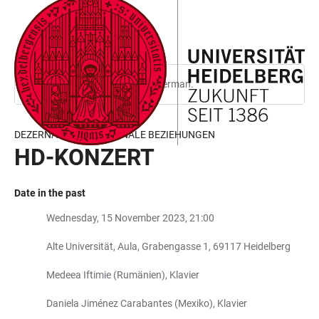
JUMP
OPEN
OPEN
ACCESSIBILITY
TO
MAIN
SEARCH
LINKS
MAIN
NAVIGATION
FORM
CONTENT
This page is only available in German.
DEZERNAT INTERNATIONALE BEZIEHUNGEN
HD-KONZERT
Date in the past
Wednesday, 15 November 2023, 21:00
Alte Universität, Aula, Grabengasse 1, 69117 Heidelberg
Medeea Iftimie (Rumänien), Klavier
Daniela Jiménez Carabantes (Mexiko), Klavier