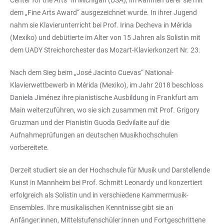
Center for the Arts“ in Michigan (USA), im Rahmen derer sie mit
dem „Fine Arts Award“ ausgezeichnet wurde. In ihrer Jugend
nahm sie Klavierunterricht bei Prof. Irina Decheva in Mérida
(Mexiko) und debütierte im Alter von 15 Jahren als Solistin mit
dem UADY Streichorchester das Mozart-Klavierkonzert Nr. 23.
Nach dem Sieg beim „José Jacinto Cuevas“ National-
Klavierwettbewerb in Mérida (Mexiko), im Jahr 2018 beschloss
Daniela Jiménez ihre pianistische Ausbildung in Frankfurt am
Main weiterzuführen, wo sie sich zusammen mit Prof. Grigory
Gruzman und der Pianistin Guoda Gedvilaite auf die
Aufnahmeprüfungen an deutschen Musikhochschulen
vorbereitete.
Derzeit studiert sie an der Hochschule für Musik und Darstellende
Kunst in Mannheim bei Prof. Schmitt Leonardy und konzertiert
erfolgreich als Solistin und in verschiedene Kammermusik-
Ensembles. Ihre musikalischen Kenntnisse gibt sie an
Anfänger:innen, Mittelstufenschüler:innen und Fortgeschrittene