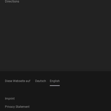
Directions
FOOTER
MEMBERSHIPS
Diese Webseite auf
Deutsch
English
LANGUAGES
FOOTER
Imprint
LEGAL
Privacy Statement