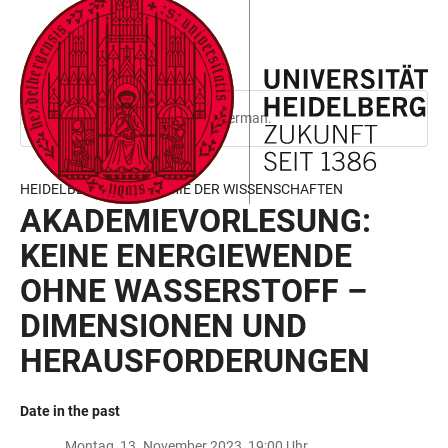
JUMP
OPEN
OPEN
ACCESSIBILITY
TO
MAIN
SEARCH
LINKS
MAIN
NAVIGATION
FORM
CONTENT
This page is only available in German.
HEIDELBERGER AKADEMIE DER WISSENSCHAFTEN
AKADEMIEVORLESUNG:
KEINE ENERGIEWENDE
OHNE WASSERSTOFF –
DIMENSIONEN UND
HERAUSFORDERUNGEN
Date in the past
Montag, 13. November 2023, 19:00 Uhr