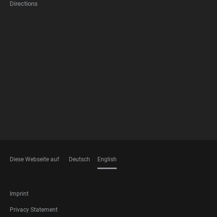
Directions
FOOTER
MEMBERSHIPS
Diese Webseite auf
Deutsch
English
LANGUAGES
FOOTER
Imprint
LEGAL
Privacy Statement