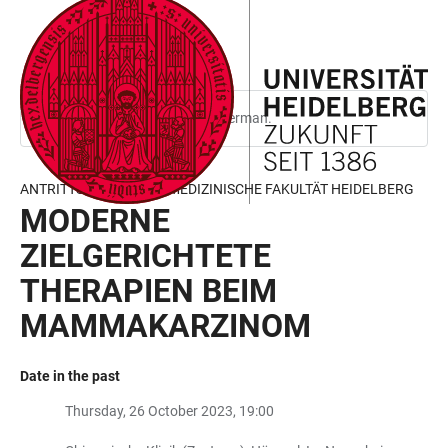
JUMP
OPEN
OPEN
ACCESSIBILITY
TO
MAIN
SEARCH
LINKS
MAIN
NAVIGATION
FORM
CONTENT
This page is only available in German.
ANTRITTSVORLESUNG MEDIZINISCHE FAKULTÄT HEIDELBERG
MODERNE
ZIELGERICHTETE
THERAPIEN BEIM
MAMMAKARZINOM
Date in the past
Thursday, 26 October 2023, 19:00