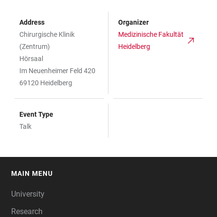
Address
Organizer
Chirurgische Klinik
Medizinische Fakultät
(Zentrum)
Heidelberg
Hörsaal
Im Neuenheimer Feld 420
69120 Heidelberg
Event Type
Talk
MAIN MENU
FOOTER
University
Research