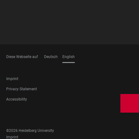
Diese Webseite auf
Deutsch
English
LANGUAGES
FOOTER
Imprint
LEGAL
Privacy Statement
Accessibility
FOOTER
SOCIAL
MEDIA
©2026 Heidelberg University
FOOTER
Imprint