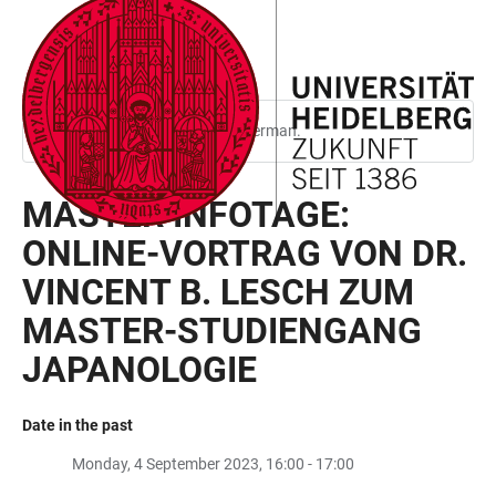
JUMP
OPEN
OPEN
ACCESSIBILITY
TO
MAIN
SEARCH
LINKS
MAIN
NAVIGATION
FORM
CONTENT
This page is only available in German.
MASTER INFOTAGE:
ONLINE-VORTRAG VON DR.
VINCENT B. LESCH ZUM
MASTER-STUDIENGANG
JAPANOLOGIE
Date in the past
Monday, 4 September 2023, 16:00 - 17:00