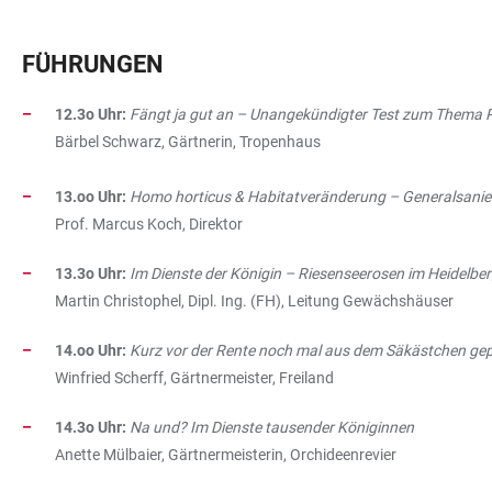
FÜHRUNGEN
12.3o Uhr:
Fängt ja gut an – Unangekündigter Test zum Thema
Bärbel Schwarz, Gärtnerin, Tropenhaus
13.oo Uhr:
Homo horticus & Habitatveränderung – Generalsanie
Prof. Marcus Koch, Direktor
13.3o Uhr:
Im Dienste der Königin – Riesenseerosen im Heidelbe
Martin Christophel, Dipl. Ing. (FH), Leitung Gewächshäuser
14.oo Uhr:
Kurz vor der Rente noch mal aus dem Säkästchen gep
Winfried Scherff, Gärtnermeister, Freiland
14.3o Uhr:
Na und? Im Dienste tausender Königinnen
Anette Mülbaier, Gärtnermeisterin, Orchideenrevier