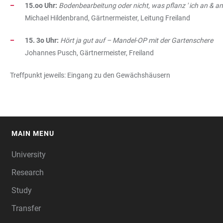
15.oo Uhr:
Bodenbearbeitung oder nicht, was pflanz ' ich an & a
Michael Hildenbrand, Gärtnermeister, Leitung Freiland
15. 3o Uhr:
Hört ja gut auf – Mandel-OP mit der Gartenschere
Johannes Pusch, Gärtnermeister, Freiland
Treffpunkt jeweils: Eingang zu den Gewächshäusern
MAIN MENU
FOOTER
University
Research
Study
Transfer