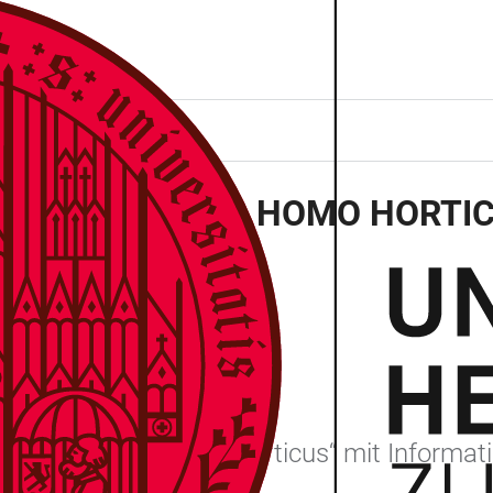
CHEN GARTENS: HOMO HORTI
erg
r dem Motto „Homo horticus“ mit Informat