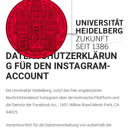
JUMP
OPEN
OPEN
ACCESSIBILITY
TO
MAIN
SEARCH
LINKS
MAIN
NAVIGATION
FORM
CONTENT
This page is only available in German.
DATENSCHUTZERKLÄRUN
G FÜR DEN INSTAGRAM-
ACCOUNT
Die Universität Heidelberg, nutzt den hier angebotenen
Nachrichtendienst Instagram über die technische Plattform und
die Dienste der Facebook Inc., 1601 Willow Road Menlo Park, CA
94025.
Verantwortlich für die Datenverarbeitung von außerhalb der