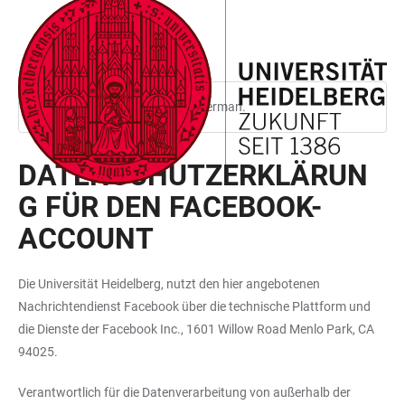
JUMP
OPEN
OPEN
ACCESSIBILITY
TO
MAIN
SEARCH
LINKS
MAIN
NAVIGATION
FORM
CONTENT
This page is only available in German.
DATENSCHUTZERKLÄRUN
G FÜR DEN FACEBOOK-
ACCOUNT
Die Universität Heidelberg, nutzt den hier angebotenen
Nachrichtendienst Facebook über die technische Plattform und
die Dienste der Facebook Inc., 1601 Willow Road Menlo Park, CA
94025.
Verantwortlich für die Datenverarbeitung von außerhalb der