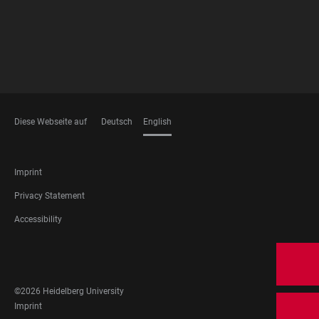
Diese Webseite auf
Deutsch
English
LANGUAGES
FOOTER
Imprint
LEGAL
Privacy Statement
Accessibility
FOOTER
SOCIAL
MEDIA
©2026 Heidelberg University
FOOTER
Imprint