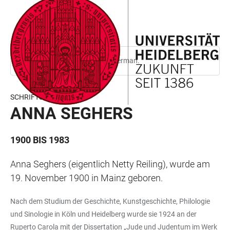
JUMP
OPEN
OPEN
ACCESSIBILITY
TO
MAIN
SEARCH
LINKS
MAIN
NAVIGATION
FORM
CONTENT
This page is only available in German.
SCHRIFTSTELLERIN
ANNA SEGHERS
1900 BIS 1983
Anna Seghers (eigentlich Netty Reiling), wurde am
19. November 1900 in Mainz geboren.
Nach dem Studium der Geschichte, Kunstgeschichte, Philologie
und Sinologie in Köln und Heidelberg wurde sie 1924 an der
Ruperto Carola mit der Dissertation „Jude und Judentum im Werk