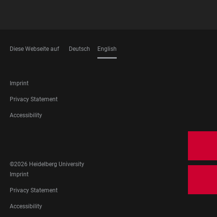
Diese Webseite auf
Deutsch
English
LANGUAGES
FOOTER
Imprint
LEGAL
Privacy Statement
Accessibility
FOOTER
SOCIAL
MEDIA
©2026 Heidelberg University
FOOTER
Imprint
LEGAL
Privacy Statement
Accessibility