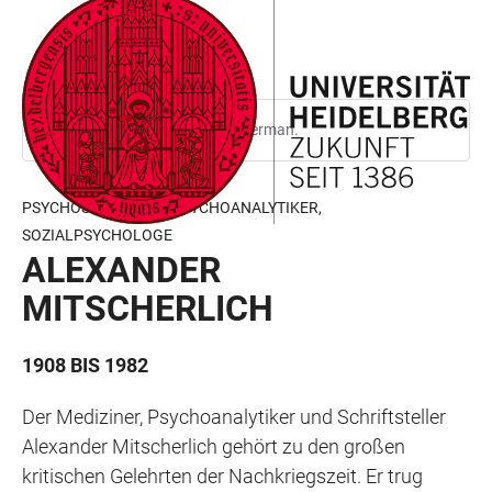
JUMP
OPEN
OPEN
ACCESSIBILITY
TO
MAIN
SEARCH
LINKS
MAIN
NAVIGATION
FORM
CONTENT
This page is only available in German.
PSYCHOSOMATIKER, PSYCHOANALYTIKER,
SOZIALPSYCHOLOGE
ALEXANDER
MITSCHERLICH
1908 BIS 1982
Der Mediziner, Psychoanalytiker und Schriftsteller
Alexander Mitscherlich gehört zu den großen
kritischen Gelehrten der Nachkriegszeit. Er trug