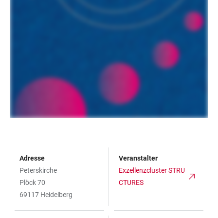
Adresse
Veranstalter
Peterskirche
Exzellenzcluster STRU
Plöck 70
CTURES
69117 Heidelberg