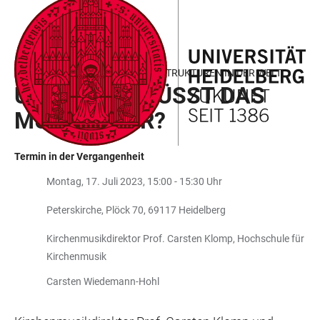
ZUM
HAUPTNAVIGATION
WEBSEITENSUCHE
LINKS
HAUPTINHALT
ÖFFNEN
ÖFFNEN
ZUR
BARRIEREFREIHEIT
AKADEMISCHE MITTAGSPAUSE: STRUKTUREN IN DER WELT
UND EWIG GRÜSST DAS M
URMELTIER?
Termin in der Vergangenheit
Montag, 17. Juli 2023, 15:00 - 15:30 Uhr
Peterskirche, Plöck 70, 69117 Heidelberg
Kirchenmusikdirektor Prof. Carsten Klomp, Hochschule für
Kirchenmusik
Carsten Wiedemann-Hohl