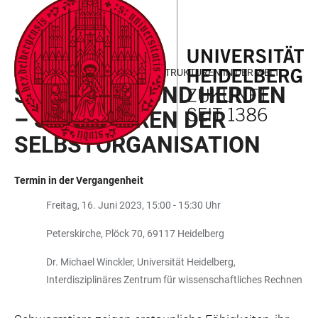
ZUM
HAUPTNAVIGATION
WEBSEITENSUCHE
LINKS
HAUPTINHALT
ÖFFNEN
ÖFFNEN
ZUR
BARRIEREFREIHEIT
AKADEMISCHE MITTAGSPAUSE: STRUKTUREN IN DER WELT
SCHWÄRME UND HERDEN
– STRUKTUREN DER
SELBSTORGANISATION
Termin in der Vergangenheit
Freitag, 16. Juni 2023, 15:00 - 15:30 Uhr
Peterskirche, Plöck 70, 69117 Heidelberg
Dr. Michael Winckler, Universität Heidelberg,
Interdisziplinäres Zentrum für wissenschaftliches Rechnen