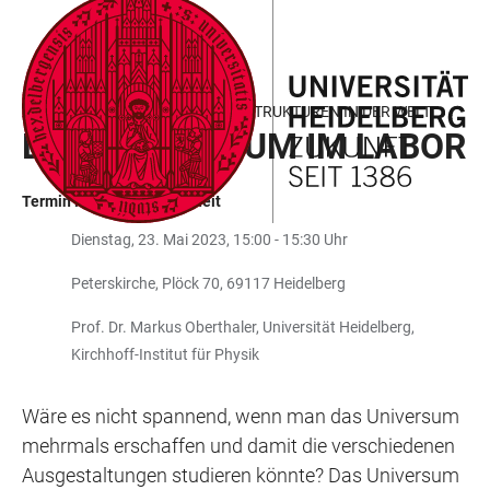
ZUM
HAUPTNAVIGATION
WEBSEITENSUCHE
LINKS
HAUPTINHALT
ÖFFNEN
ÖFFNEN
ZUR
BARRIEREFREIHEIT
AKADEMISCHE MITTAGSPAUSE: STRUKTUREN IN DER WELT
DAS UNIVERSUM IM LABOR
Termin in der Vergangenheit
Dienstag, 23. Mai 2023, 15:00 - 15:30 Uhr
Peterskirche, Plöck 70, 69117 Heidelberg
Prof. Dr. Markus Oberthaler, Universität Heidelberg,
Kirchhoff-Institut für Physik
Wäre es nicht spannend, wenn man das Universum
mehrmals erschaffen und damit die verschiedenen
Ausgestaltungen studieren könnte? Das Universum