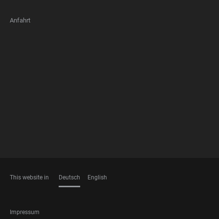
Anfahrt
FOOTER
MEMBERSHIPS
This website in
Deutsch
English
SPRACHEN
FOOTER
Impressum