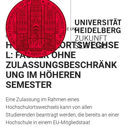
ZUM
HAUPTNAVIGATION
WEBSEITENSUCHE
LINKS
HAUPTINHALT
ÖFFNEN
ÖFFNEN
ZUR
BARRIEREFREIHEIT
EU- UND EWR-STAATSANGEHÖRIGE UND
BILDUNGSINLÄNDER:INNEN
HOCHSCHULORTSWECHSE
L: FÄCHER OHNE
ZULASSUNGSBESCHRÄNK
UNG IM HÖHEREN
SEMESTER
Eine Zulassung im Rahmen eines
Hochschulortswechsels kann von allen
Studierenden beantragt werden, die bereits an einer
Hochschule in einem EU-Mitgliedstaat