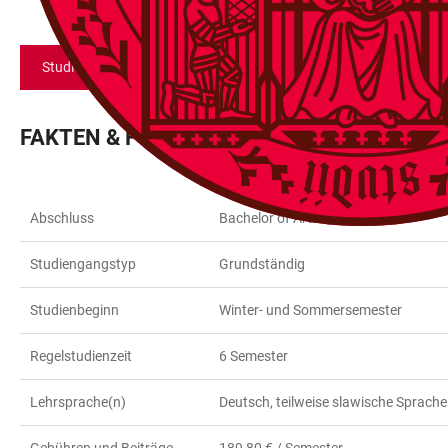
Studienfach merken und bewerben
FAKTEN & FORMALIA
Abschluss
Bachelor of Arts
Studiengangstyp
Grundständig
Studienbeginn
Winter- und Sommersemester
Regelstudienzeit
6 Semester
Lehrsprache(n)
Deutsch, teilweise slawische Sprach