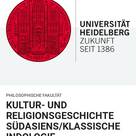
ZUM
HAUPTNAVIGATION
WEBSEITENSUCHE
LINKS
HAUPTINHALT
ÖFFNEN
ÖFFNEN
ZUR
BARRIEREFREIHEIT
PHILOSOPHISCHE FAKULTÄT
KULTUR- UND
RELIGIONSGESCHICHTE
SÜDASIENS/KLASSISCHE