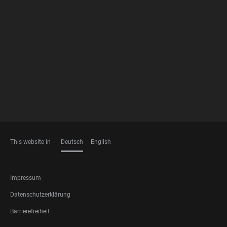
FOOTER
MEMBERSHIPS
This website in
Deutsch
English
SPRACHEN
FOOTER
Impressum
LEGAL
Datenschutzerklärung
Barrierefreiheit