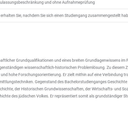
 Zulassungsbeschränkung und ohne Aufnahmeprüfung
erhalten Sie, nachdem Sie sich einen Studiengang zusammengestellt ha
ftlicher Grundqualifikationen und eines breiten Grundlagenwissens im Fa
 eigenständigen wissenschaftlich-historischen Problemlösung. Zu diesem 
ug und hohe Forschungsorientierung. Er zielt mithin auf eine Verbindung 
rmittlungstechniken. Gegenstand des Bachelorstudienganges Geschichte is
ichte, der Historischen Grundwissenschaften, der Wirtschafts- und Sozia
hte des jüdischen Volkes. Er repräsentiert somit als grundständiger Stu