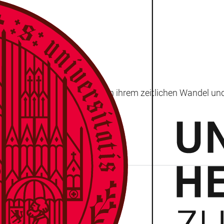
5%
t menschliche Lebenswelten in ihrem zeitlichen Wandel u