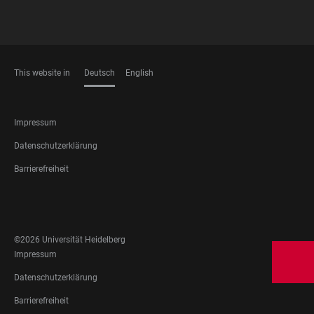
This website in
Deutsch
English
SPRACHEN
FOOTER
Impressum
LEGAL
Datenschutzerklärung
Barrierefreiheit
FOOTER
SOCIAL
MEDIA
©2026 Universität Heidelberg
FOOTER
Impressum
LEGAL
Datenschutzerklärung
Barrierefreiheit