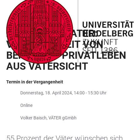
ZUM
HAUPTNAVIGATION
WEBSEITENSUCHE
LINKS
HAUPTINHALT
ÖFFNEN
ÖFFNEN
ZUR
ZUM GLÜCK VATER:
BARRIEREFREIHEIT
VEREINBARKEIT VON
BERUF UND PRIVATLEBEN
AUS VÄTERSICHT
Termin in der Vergangenheit
Donnerstag, 18. April 2024, 14:00 - 15:30 Uhr
Online
Volker Baisch, VÄTER gGmbh
55 Prozent der Väter wünschen sich