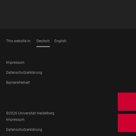
This website in
Deutsch
English
SPRACHEN
FOOTER
Impressum
LEGAL
Datenschutzerklärung
Barrierefreiheit
FOOTER
SOCIAL
MEDIA
©2026 Universität Heidelberg
FOOTER
Impressum
LEGAL
Datenschutzerklärung