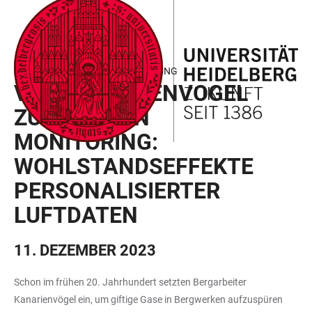
ZUM
HAUPTNAVIGATION
WEBSEITENSUCHE
LINKS
HAUPTINHALT
ÖFFNEN
ÖFFNEN
ZUR
BARRIEREFREIHEIT
RUPERTO CAROLA RINGVORLESUNG
VOM KANARIENVOGEL
ZUM CITIZEN
MONITORING:
WOHLSTANDSEFFEKTE
PERSONALISIERTER
LUFTDATEN
11. DEZEMBER 2023
Schon im frühen 20. Jahrhundert setzten Bergarbeiter
Kanarienvögel ein, um giftige Gase in Bergwerken aufzuspüren