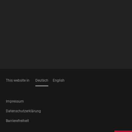
FOOTER
MEMBERSHIPS
This website in
Deutsch
English
SPRACHEN
FOOTER
Impressum
LEGAL
Datenschutzerklärung
Barrierefreiheit