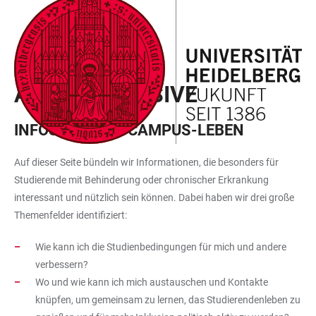
ZUM
HAUPTNAVIGATION
WEBSEITENSUCHE
LINKS
HAUPTINHALT
ÖFFNEN
ÖFFNEN
ZUR
BARRIEREFREIHEIT
INKLUSIVES STUDIEREN
ALLES INKLUSIVE
INFOS FÜR DAS CAMPUS-LEBEN
Auf dieser Seite bündeln wir Informationen, die besonders für
Studierende mit Behinderung oder chronischer Erkrankung
interessant und nützlich sein können. Dabei haben wir drei große
Themenfelder identifiziert:
Wie kann ich die Studienbedingungen für mich und andere
verbessern?
Wo und wie kann ich mich austauschen und Kontakte
knüpfen, um gemeinsam zu lernen, das Studierendenleben zu