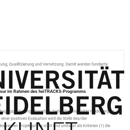
tung, Qualifizierung und Vernetzung. Damit werden fundierte
ofessur im Rahmen des heiTRACKS-Programms
uppenleitung einwerben, bietet die Universität Heidelberg im
er positiven Evaluation wird die Stelle des/der
s vierten Projektjahres statt und umfasst als Kriterien (1) die