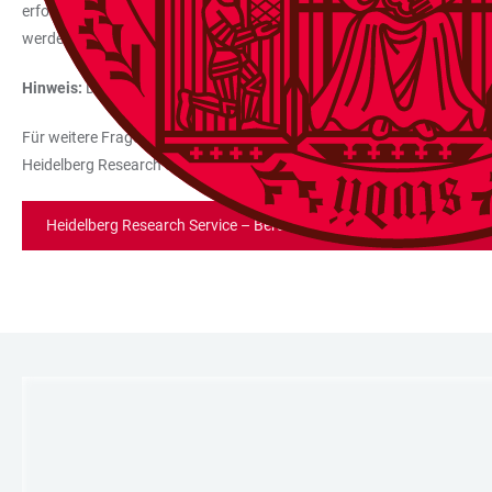
erfolgreiche Einwerbung weiterer Drittmittel in Höhe von mindestens 
werden kann, entfällt eine Überbrückungsfinanzierung.
Hinweis:
Die Überbrückungsfinanzierung gilt nicht für die Medizinis
Für weitere Fragen zur Überbrückungsfinanzierung sowie die Berat
Heidelberg Research Service des Dezernats Forschung gerne zur Ver
Heidelberg Research Service – Beratung und Projektadministratio
LINKS