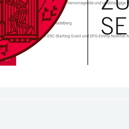
200.000 Euro sowie (2) fachspezifisch hervorragende und unabhängige Publ
chen Fakultäten Mannheim und Heidelberg.
ung in den Antragsverfahren ERC Starting Grant und DFG-Emmy-Noether
fügung.
n