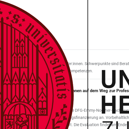
RUNG
reförderung promovierter Wissenschaftler:innen. Schwerpunkte sind Bera
ützt wie der Erwerb von überfachlichen Kompetenzen.
unabhängige Nachwuchswissenschaftler*innen auf dem Weg zur Pr
2021 einen ERC Starting Grant oder eine DFG-Emmy-Noether-Nachwuchsgr
chen Nachwuchses eine Überbrückungsfinanzierung an. Vorbehaltlich ein
für maximal drei Jahre weiterfinanziert. Die Evaluation findet am Ende de