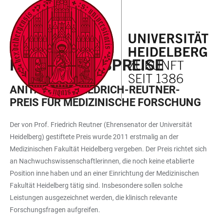
ZUM
HAUPTNAVIGATION
WEBSEITENSUCHE
LINKS
HAUPTINHALT
ÖFFNEN
ÖFFNEN
ZUR
BARRIEREFREIHEIT
FÖRDERUNG
FORSCHUNGSPREISE
ANITA- UND FRIEDRICH-REUTNER-
PREIS FÜR MEDIZINISCHE FORSCHUNG
Der von Prof. Friedrich Reutner (Ehrensenator der Universität
Heidelberg) gestiftete Preis wurde 2011 erstmalig an der
Medizinischen Fakultät Heidelberg vergeben. Der Preis richtet sich
an Nachwuchswissenschaftlerinnen, die noch keine etablierte
Position inne haben und an einer Einrichtung der Medizinischen
Fakultät Heidelberg tätig sind. Insbesondere sollen solche
Leistungen ausgezeichnet werden, die klinisch relevante
Forschungsfragen aufgreifen.