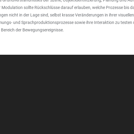
es Grundverständnisses der Szene, Objektidentifizierung, Planung und A
er Modulation sollte Rückschlüsse darauf erlauben, welche Prozesse bis 
en nicht in der Lage sind, selbst krasse Veränderungen in ihrer visuel
mungs- und Sprachproduktionsprozesse sowie ihre Interaktion zu testen 
 Bereich der Bewegungsereignisse.