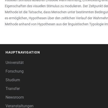
visuellen Stimulus ablaufen (visuelle Wahrnehmung, Entwicklung ein
Eigenschaften des visuellen Stimulus zu modulieren. Der Zeitpunkt d
Methode ist die Tatsache, dass Menschen unter bestimmten Bedingung
es ermöglichen, Hypothesen über den zeitlichen Verlauf der Wahrneh
Methode anhand von Hypothesen aus der linguistischen Typologie im
HAUPTNAVIGATION
FOOTER
Universität
Forschung
Studium
Transfer
Newsroom
Veranstaltungen