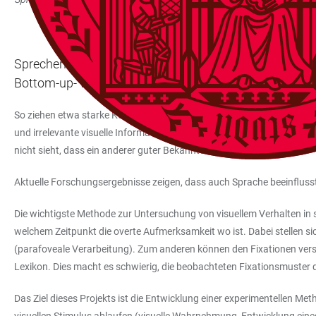
Sprechen wir über das, was wir sehen, oder sehen wir 
Bottom-up- wie auch Top-down-Prozesse eine Rolle.
So ziehen etwa starke Kontraste und Bewegungen Aufmerksamkeit und
und irrelevante visuelle Informationen von einem beträchtlichen Te
nicht sieht, dass ein anderer guter Bekannter direkt vor einem steht.
Aktuelle Forschungsergebnisse zeigen, dass auch Sprache beeinflusst
Die wichtigste Methode zur Untersuchung von visuellem Verhalten in s
welchem Zeitpunkt die overte Aufmerksamkeit wo ist. Dabei stellen 
(parafoveale Verarbeitung). Zum anderen können den Fixationen vers
Lexikon. Dies macht es schwierig, die beobachteten Fixationsmuste
Das Ziel dieses Projekts ist die Entwicklung einer experimentellen Me