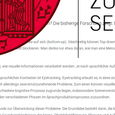
das, worüber wir sprechen? Die bisherige Forschung zeigt:
 damit auch Blicke auf sich (bottom-up). Gleichzeitig können Top-down
il unserer Umwelt blockieren. Man denke nur etwa daran, wie man eine 
, wie visuelle Informationen verarbeitet werden: Je nach sprachlicher A
prachlichen Kontexten ist Eyetracking. Eyetracking erlaubt es, in einer e
sich allerdings zwei ernstzunehmende Probleme: Zum einen können visue
chiedene kognitive Prozesse zugrunde liegen, insbesondere Szenenverst
r den verschiedenen Phasen im Sprachproduktionsprozess zuzuordnen.
thode zur Überwindung dieser Probleme. Die Grundidee besteht darin, die 