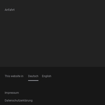
Anfahrt
FOOTER
MEMBERSHIPS
This website in
Deutsch
English
SPRACHEN
FOOTER
Impressum
LEGAL
Datenschutzerklärung