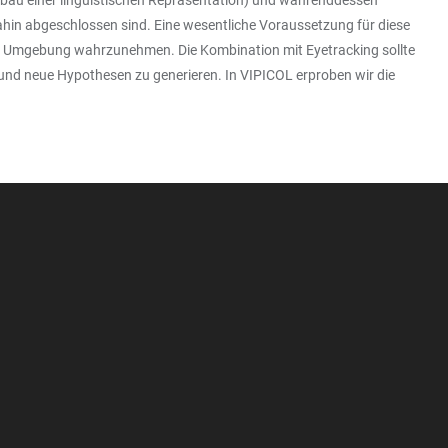
ufbau einer linguistischen Repräsentation) und währenddessen
dahin abgeschlossen sind. Eine wesentliche Voraussetzung für diese
len Umgebung wahrzunehmen. Die Kombination mit Eyetracking sollte
und neue Hypothesen zu generieren. In VIPICOL erproben wir die