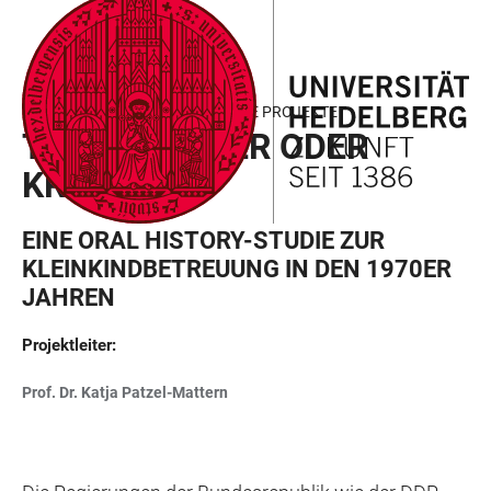
ZUM
HAUPTNAVIGATION
WEBSEITENSUCHE
LINKS
HAUPTINHALT
ÖFFNEN
ÖFFNEN
ZUR
BARRIEREFREIHEIT
FIELD OF FOCUS III - GEFÖRDERTE PROJEKTE
TAGESMUTTER ODER
KRIPPE
EINE ORAL HISTORY-STUDIE ZUR
KLEINKINDBETREUUNG IN DEN 1970ER
JAHREN
Projektleiter
:
Prof. Dr. Katja Patzel-Mattern