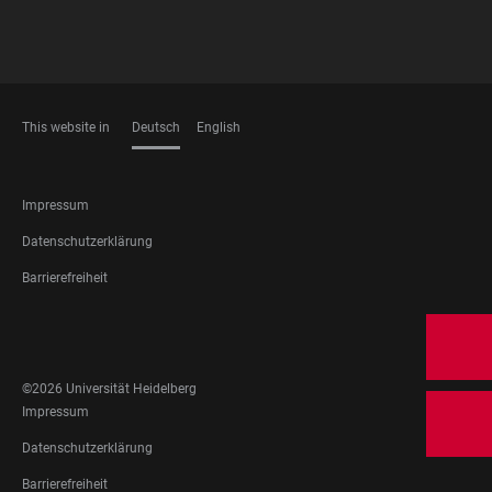
This website in
Deutsch
English
SPRACHEN
FOOTER
Impressum
LEGAL
Datenschutzerklärung
Barrierefreiheit
FOOTER
SOCIAL
MEDIA
©2026 Universität Heidelberg
FOOTER
Impressum
LEGAL
Datenschutzerklärung
Barrierefreiheit