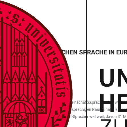
NGUAGE
GSRÄUME DER SPANISCHEN SPRACHE IN EU
zweier Faktoren entwickelt: Sie ist die Gemeinschaftssprache eines weitr
6 Mio. Sprecher). Außerhalb des spanischsprachigen Raums hat die Aus
en als Fremdsprache (2018: 50 Mio. L2-Sprecher weltweit, davon 31 Mio