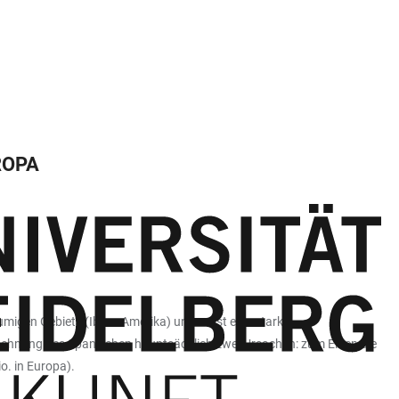
ROPA
äumigen Gebiets (Ibero-Amerika) und weist eine starke
dehnung des Spanischen hauptsächlich zwei Ursachen: zum Einen die
. in Europa).