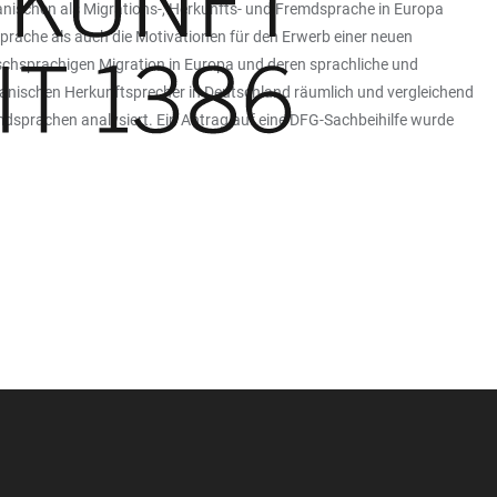
anischen als Migrations-, Herkunfts- und Fremdsprache in Europa
Sprache als auch die Motivationen für den Erwerb einer neuen
schsprachigen Migration in Europa und deren sprachliche und
anischen Herkunftsprecher in Deutschland räumlich und vergleichend
dsprachen analysiert. Ein Antrag auf eine DFG-Sachbeihilfe wurde