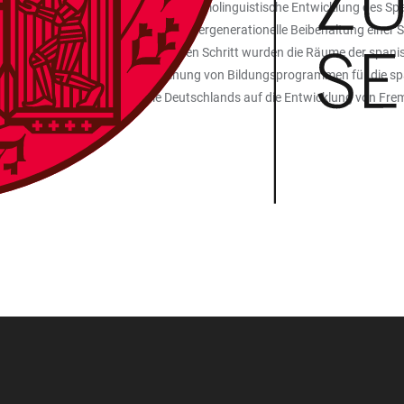
che soziale Faktoren die aktuelle demolinguistische Entwicklung des Sp
derer sowohl die Gründe für die intergenerationelle Beibehaltung einer 
folgende Analysen: In einem ersten Schritt wurden die Räume der spani
 die Bedingungen für die Entstehung von Bildungsprogrammen für die sp
erschiedener Bildungssysteme Deutschlands auf die Entwicklung von Frem