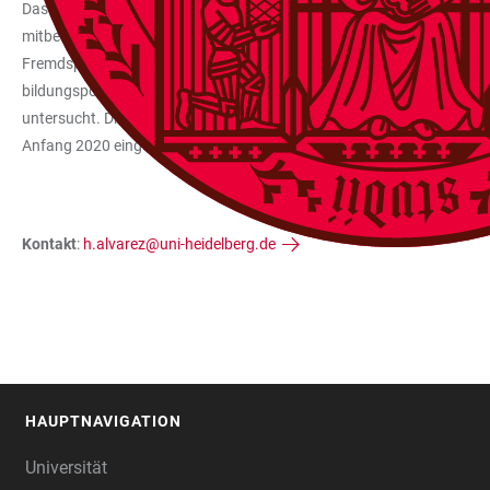
Das Projekt „Mapping the Spanish Language“ ging der Frage nach, wel
mitbestimmen. Im Förderzeitraum wurden Datensätze erstellt, anhand 
Fremdsprache erforscht werden können. Die Datensätze ermöglichten 
bildungspolitische Herausforderungen beschrieben. Zweitens wurden
untersucht. Drittens wurden die Auswirkungen der Sprachpolitiken v
Anfang 2020 eingereicht.
Kontakt
:
h.alvarez@uni-heidelberg.de
HAUPTNAVIGATION
FOOTER
Universität