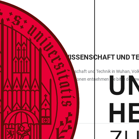
HAN
G UNIVERSITÄT FÜR WISSENSCHAFT UND T
 der Huazhong Universität für Wissenschaft und Technik in Wuhan, Volks
ach Wuhan entsenden. Weitere Informationen entnehmen Sie bitte der je
torin Frau Dr. Wünsche wenden.