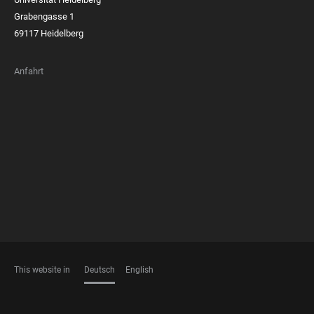
Grabengasse 1
69117 Heidelberg
Anfahrt
FOOTER
MEMBERSHIPS
This website in
Deutsch
English
SPRACHEN