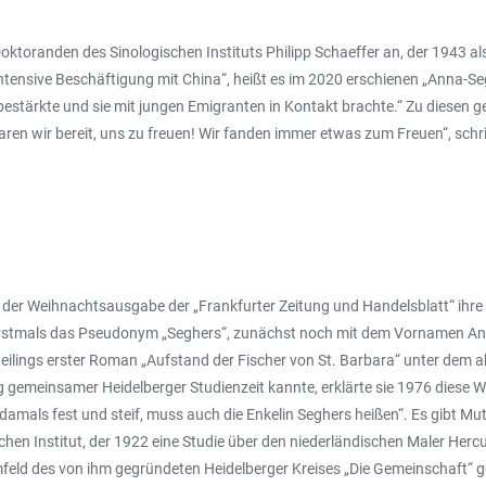
n Doktoranden des Sinologischen Instituts Philipp Schaeffer an, der 1943
ie intensive Beschäftigung mit China“, heißt es im 2020 erschienen „Anna-
stärkte und sie mit jungen Emigranten in Kontakt brachte.“ Zu diesen g
aren wir bereit, uns zu freuen! Wir fanden immer etwas zum Freuen“, schri
er Weihnachtsausgabe der „Frankfurter Zeitung und Handelsblatt“ ihre er
erstmals das Pseudonym „Seghers“, zunächst noch mit dem Vornamen Antje
eilings erster Roman „Aufstand der Fischer von St. Barbara“ unter dem
ig gemeinsamer Heidelberger Studienzeit kannte, erklärte sie 1976 diese Wa
 damals fest und steif, muss auch die Enkelin Seghers heißen“. Es gibt 
n Institut, der 1922 eine Studie über den niederländischen Maler Hercul
Umfeld des von ihm gegründeten Heidelberger Kreises „Die Gemeinschaft“ 