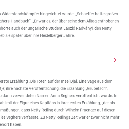
 als Widerstandskämpfer hingerichtet wurde. „Schaeffer hatte großen
Seghers-Handbuch“. „Er war es, der über seine dem Alltag enthobenen
ehörte auch der ungarische Student László Radványi, den Netty
eb sie später über ihre Heidelberger Jahre.
ste Erzählung „Die Toten auf der Insel Djal. Eine Sage aus dem
; ihre nächste Veröffentlichung, die Erzählung „Grubetsch“,
 ab dann verwendeten Namen Anna Seghers veröffentlicht wurde. In
hl mit der Figur eines Kapitäns in ihrer ersten Erzählung, „der als
Mutmaßungen, dass Netty Reiling durch Wilhelm Fraenger auf diesen
es Seghers verfasste. Zu Netty Reilings Zeit war er zwar nicht mehr
gehört haben.