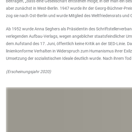
beitragen, „dass eine Gesellschaft entstehen möge, in der man ein bess
aber zunächst in West-Berlin. 1947 wurde ihr der Georg-Büchner-Preis 
zog sie nach Ost-Berlin und wurde Mitglied des Weltfriedensrats und
Ab 1952 wurde Anna Seghers als Präsidentin des Schriftstellerverbands
verlegenden Aufbau-Verlags, wegen angeblicher staatsfeindlicher Umtr
dem Aufstand des 17. Juni, öffentlich keine Kritik an der SED-Linie.
linienkonforme Verhalten in Widerspruch zum Humanismus ihrer Exilze
Umsetzung der sozialistischen Ideale deutlich wurde. Nach ihrem Tod
(Erscheinungsjahr 2020)