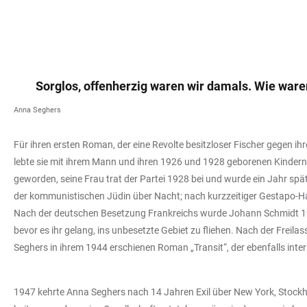
Sorglos, offenherzig waren wir damals. Wie ware
Anna Seghers
Für ihren ersten Roman, der eine Revolte besitzloser Fischer gegen ihr
lebte sie mit ihrem Mann und ihren 1926 und 1928 geborenen Kinder
geworden, seine Frau trat der Partei 1928 bei und wurde ein Jahr spä
der kommunistischen Jüdin über Nacht; nach kurzzeitiger Gestapo-Haft
Nach der deutschen Besetzung Frankreichs wurde Johann Schmidt 1940
bevor es ihr gelang, ins unbesetzte Gebiet zu fliehen. Nach der Freil
Seghers in ihrem 1944 erschienen Roman „Transit“, der ebenfalls inte
1947 kehrte Anna Seghers nach 14 Jahren Exil über New York, Stockho