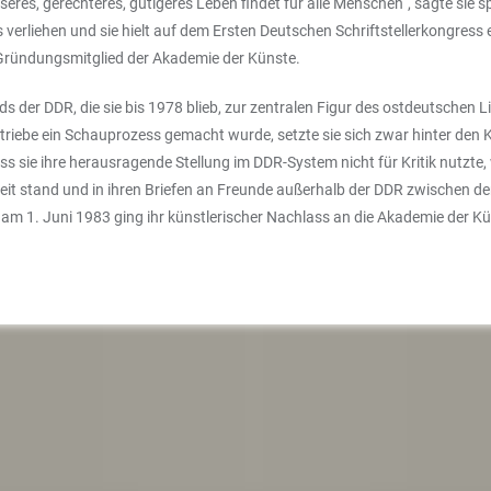
eres, gerechteres, gütigeres Leben findet für alle Menschen“, sagte sie sp
verliehen und sie hielt auf dem Ersten Deutschen Schriftstellerkongress e
 Gründungsmitglied der Akademie der Künste.
 der DDR, die sie bis 1978 blieb, zur zentralen Figur des ostdeutschen L
iebe ein Schauprozess gemacht wurde, setzte sie sich zwar hinter den Kul
 Dass sie ihre herausragende Stellung im DDR-System nicht für Kritik nu
it stand und in ihren Briefen an Freunde außerhalb der DDR zwischen den 
 am 1. Juni 1983 ging ihr künstlerischer Nachlass an die Akademie der K