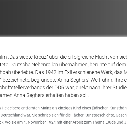
m „Das siebte Kreuz“ über die erfolgreiche Flucht von si
chtete Deutsche Nebenrollen übernahmen, beruhte auf dem 
Shoah überlebte. Das 1942 im Exil erschienene Werk, das Ma
 bezeichnete, begründete Anna Seghers’ Weltruhm. Ihre er
hriftstellerverbands der DDR war, direkt nach ihrer Studi
namen Anna Seghers erhalten haben soll.
Heidelberg entfernten Mainz als einziges Kind eines jüdischen Kunsthänd
 Deutschland war. Sie schrieb sich für die Fächer Kunstgeschichte, Gesch
urück, wo sie am 4. November 1924 mit einer Arbeit zum Thema „Jude un