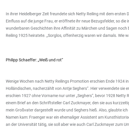
In ihrer Heidelberger Zeit freundete sich Netty Reiling mit dem erste
Einfluss auf die junge Frau, er eröffnete ihr neue Bezugsfelder, so d
wunderbaren Geschichten ihre Affinität zu Märchen und Sagen noch be
Reiling 1925 heiratete. „Sorglos, offenherzig waren wir damals. Wie w
Philipp Schaeffer: „Weiß und rot“
Wenige Wochen nach Netty Reilings Promotion erschien Ende 1924 in d
Holländischen, nacherzählt von Antje Seghers“. Hier verwendete sie 
erschien 1927 ohne Vorname nur unter „Seghers“, bevor 1928 Netty R
einem Brief an den Schriftsteller Carl Zuckmayer, den sie aus kurzzeit
mein Großvater dargestellt wurde und Seghers hieß. Also, glaubte ich
Namen kam: Fraenger war ein ehemaliger Assistent am Kunsthistorische
an der Universität tätig, sie soll aber wie auch Carl Zuckmayer zum 