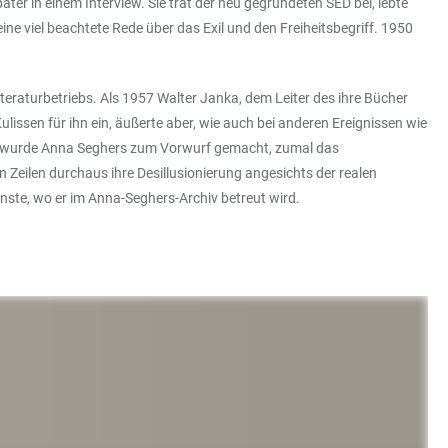
äter in einem Interview. Sie trat der neu gegründeten SED bei, lebte
ine viel beachtete Rede über das Exil und den Freiheitsbegriff. 1950
iteraturbetriebs. Als 1957 Walter Janka, dem Leiter des ihre Bücher
issen für ihn ein, äußerte aber, wie auch bei anderen Ereignissen wie
tzte, wurde Anna Seghers zum Vorwurf gemacht, zumal das
Zeilen durchaus ihre Desillusionierung angesichts der realen
ünste, wo er im Anna-Seghers-Archiv betreut wird.