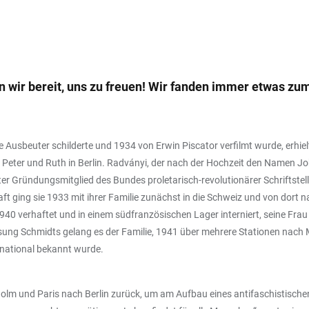
n wir bereit, uns zu freuen! Wir fanden immer etwas zu
e Ausbeuter schilderte und 1934 von Erwin Piscator verfilmt wurde, erhiel
n Peter und Ruth in Berlin. Radványi, der nach der Hochzeit den Namen
ter Gründungsmitglied des Bundes proletarisch-revolutionärer Schriftste
 ging sie 1933 mit ihrer Familie zunächst in die Schweiz und von dort na
 verhaftet und in einem südfranzösischen Lager interniert, seine Frau m
assung Schmidts gelang es der Familie, 1941 über mehrere Stationen nach 
rnational bekannt wurde.
lm und Paris nach Berlin zurück, um am Aufbau eines antifaschistischen 