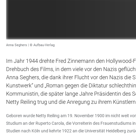
Anna Seghers | © Aufbau-Verlag
Im Jahr 1944 drehte Fred Zinnemann den Hollywood-Fil
Drehbuch des Films, in dem viele vor den Nazis geflü
Anna Seghers, die dank ihrer Flucht vor den Nazis die 
Kunstwerk“ und „Roman gegen die Diktatur schlechthin"
Kommunistin, die später lange Jahre Präsidentin des Sc
Netty Reiling trug und die Anregung zu ihrem Künstler
Geboren wurde Netty Reiling am 19. November 1900 im nicht weit von 
Studium an der Ruperto Carola, die Vorreiterin des Frauenstudiums in
Studien nach Köln und kehrte 1922 an die Universität Heidelberg z