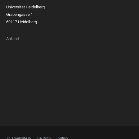
Universität Heidelberg
Grabengasse 1
69117 Heidelberg
Anfahrt
FOOTER
MEMBERSHIPS
This website in
Deutsch
English