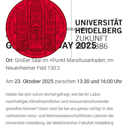
ZUM
HAUPTNAVIGATION
WEBSEITENSUCHE
LINKS
HAUPTINHALT
ÖFFNEN
ÖFFNEN
ZUR
BARRIEREFREIHEIT
PROJEKTBÜRO ENERGIE, KLIMASCHUTZ UND
NACHHALTIGKEIT
GREEN LAB DAY 2025
Ort
: Großer Saal im +Punkt Marsiliusarkaden, Im
Neuenheimer Feld 130.2
Am
23. Oktober 2025
zwischen
13:30 und 16:00 Uhr
Haben Sie sich schon einmal gefragt, wie Sie Ihr Labor
nachhaltiger, klimafreundlicher und ressourcenschonender
gestalten können? Dann sind Sie bei uns genau richtig! In den
zahlreichen natur- und lebenswissenschaftlichen Laboren der
Universität Heidelberg, der Medizinischen Fakultät Heidelberg