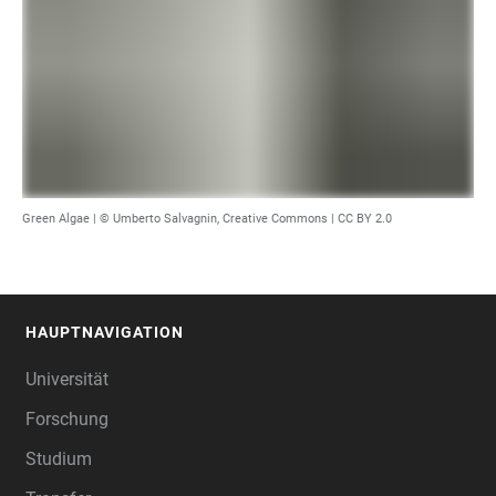
Green Algae |
© Umberto Salvagnin, Creative Commons
|
CC BY 2.0
HAUPTNAVIGATION
FOOTER
Universität
Forschung
Studium