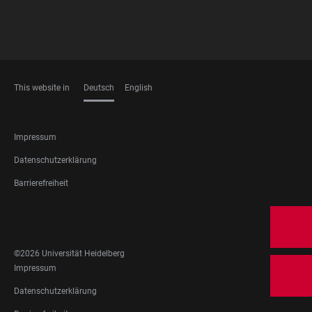
This website in
Deutsch
English
SPRACHEN
FOOTER
Impressum
LEGAL
Datenschutzerklärung
Barrierefreiheit
FOOTER
SOCIAL
MEDIA
©2026 Universität Heidelberg
FOOTER
Impressum
LEGAL
Datenschutzerklärung