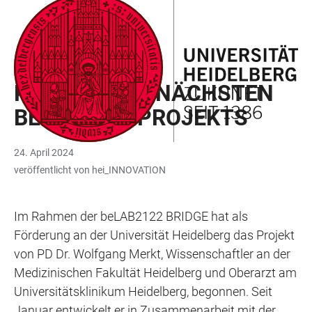
ZUM
HAUPTNAVIGATION
WEBSEITENSUCHE
LINKS
HAUPTINHALT
ÖFFNEN
ÖFFNEN
ZUR
BARRIEREFREIHEIT
FÖRDERUNG
KICKOFF DES NÄCHSTEN
BELAB2122 PROJEKTS
24. April 2024
veröffentlicht von hei_INNOVATION
Im Rahmen der beLAB2122 BRIDGE hat als
Förderung an der Universität Heidelberg das Projekt
von PD Dr. Wolfgang Merkt, Wissenschaftler an der
Medizinischen Fakultät Heidelberg und Oberarzt am
Universitätsklinikum Heidelberg, begonnen. Seit
Januar entwickelt er in Zusammenarbeit mit der