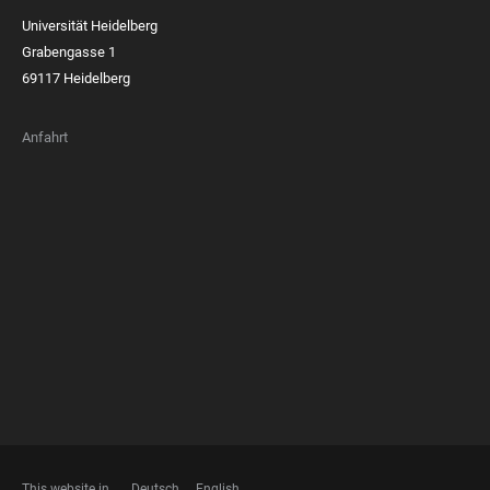
Universität Heidelberg
Grabengasse 1
69117 Heidelberg
Anfahrt
FOOTER
MEMBERSHIPS
This website in
Deutsch
English