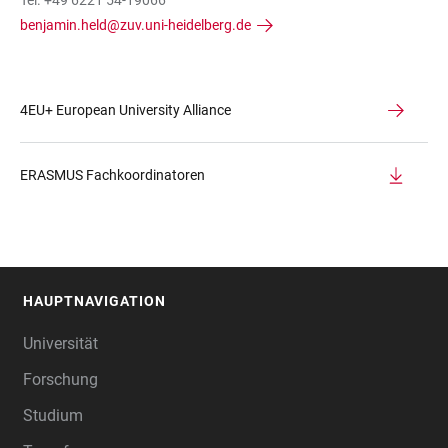
Tel. +49 6221 54-19066
benjamin.held@zuv.uni-heidelberg.de
4EU+ European University Alliance
ERASMUS Fachkoordinatoren
HAUPTNAVIGATION
FOOTER
Universität
Forschung
Studium