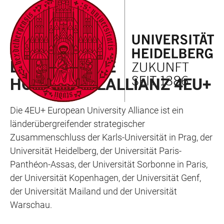
ZUM
HAUPTNAVIGATION
WEBSEITENSUCHE
LINKS
HAUPTINHALT
ÖFFNEN
ÖFFNEN
ZUR
BARRIEREFREIHEIT
AUSTAUSCHPROGRAMME
EUROPÄISCHE
HOCHSCHULALLIANZ 4EU+
Die 4EU+ European University Alliance ist ein
länderübergreifender strategischer
Zusammenschluss der Karls-Universität in Prag, der
Universität Heidelberg, der Universität Paris-
Panthéon-Assas, der Universität Sorbonne in Paris,
der Universität Kopenhagen, der Universität Genf,
der Universität Mailand und der Universität
Warschau.