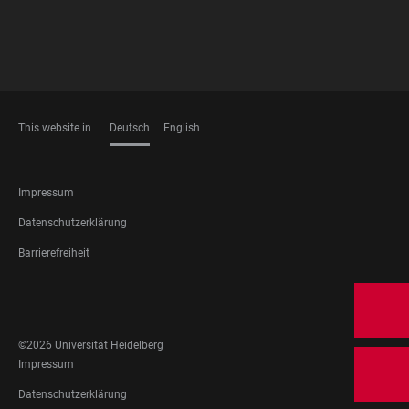
This website in
Deutsch
English
SPRACHEN
FOOTER
Impressum
LEGAL
Datenschutzerklärung
Barrierefreiheit
FOOTER
SOCIAL
MEDIA
©2026 Universität Heidelberg
FOOTER
Impressum
LEGAL
Datenschutzerklärung