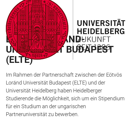
ZUM
HAUPTNAVIGATION
WEBSEITENSUCHE
LINKS
HAUPTINHALT
ÖFFNEN
ÖFFNEN
ZUR
BARRIEREFREIHEIT
AUSTAUSCHPROGRAMME
EÖTVÖS-LORÁND-
UNIVERSITÄT BUDAPEST
(ELTE)
Im Rahmen der Partnerschaft zwischen der Eötvös
Loránd Universität Budapest (ELTE) und der
Universität Heidelberg haben Heidelberger
Studierende die Möglichkeit, sich um ein Stipendium
für ein Studium an der ungarischen
Partneruniversität zu bewerben.