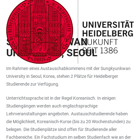
ZUM
HAUPTNAVIGATION
WEBSEITENSUCHE
LINKS
HAUPTINHALT
ÖFFNEN
ÖFFNEN
ZUR
BARRIEREFREIHEIT
AUSTAUSCHPROGRAMME
SUNGKYUNKWAN
UNIVERSITY, SEOUL
Im Rahmen eines Austauschabkommens mit der Sungkyunkwan
University in Seoul, Korea, stehen 2 Plätze für Heidelberger
Studierende zur Verfügung.
Unterrichtssprache ist in der Regel Koreanisch. In einigen
Studiengängen werden auch englischsprachige
Lehrveranstaltungen angeboten. Austauschstudierende haben
die Möglichkeit, Koreanisch-Kurse (bis zu 20 Wochenstunden) zu
belegen. Die Studienplätze sind offen für Studierende aller
Fachbereiche. Ein Fachstudium im selben Studienfach wie an der