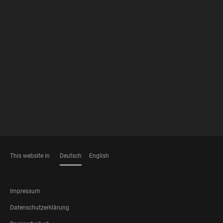
FOOTER
MEMBERSHIPS
This website in
Deutsch
English
SPRACHEN
FOOTER
Impressum
LEGAL
Datenschutzerklärung