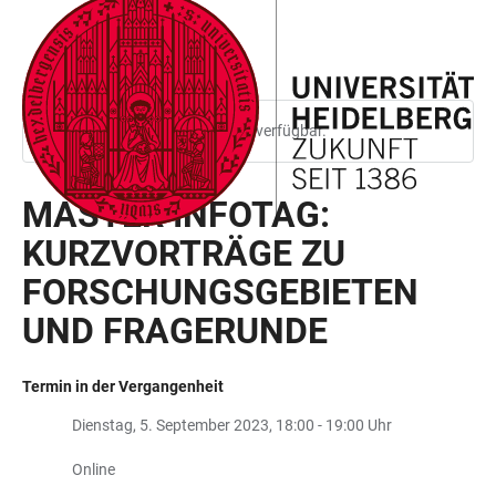
ZUM
HAUPTNAVIGATION
WEBSEITENSUCHE
LINKS
HAUPTINHALT
ÖFFNEN
ÖFFNEN
ZUR
BARRIEREFREIHEIT
Diese Seite ist nur auf Englisch verfügbar.
MASTER INFOTAG:
KURZVORTRÄGE ZU
FORSCHUNGSGEBIETEN
UND FRAGERUNDE
Termin in der Vergangenheit
Dienstag, 5. September 2023, 18:00 - 19:00 Uhr
Online