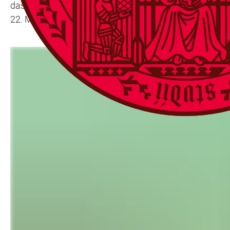
das vor 20 Jahren geschlossene Übereinkommen, mit dem
22. Mai 2023, einem Montag, in der Aula der Neuen Unive