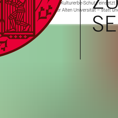
 sich die UNESCO für den Kulturerbe-Schutz einsetzt. Die
rsität – nicht in der Aula der Alten Universität – statt u