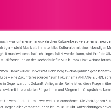
ach, was unter einem musikalischen Kulturerbe zu verstehen ist, neu ge
äger – steht Musik als immaterielles Kulturerbe mit einer lebendigen Mus
igkeit musikwissenschaftlich eingeschätzt werden kann, wird Prof. de Oli
e Musikforschung an der Hochschule für Musik Franz Liszt Weimar forsch
men. Damit will die Universität Heidelberg zweimal jährlich gesellschaft
elles Erbe – eine Zukunftsressource?“ zum Fokusthema ANFANG & ENDE spr
s in Gegenwart und Zukunft. Anliegen der Reihe ist es, diese Frage in ü
xis sowie mit interessierten Bürgerinnen und Bürgern ins Gespräch zu ko
en Universität statt – mit zwei weiteren Ausnahmen: Die Vorträge am 5. u
hrt. Beginn aller Veranstaltungen ist um 18.15 Uhr. Aufzeichnungen dav