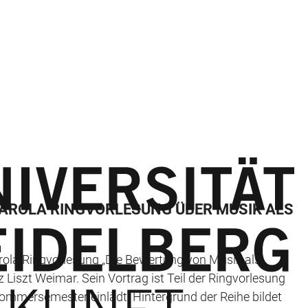
 CAROLA RINGVORLESUNG ÜBER MUSIK ALS
Carola Ringvorlesung „Die Bewertung von Musik als
z Liszt Weimar. Sein Vortrag ist Teil der Ringvorlesung
 Sommersemester einlädt. Hintergrund der Reihe bildet