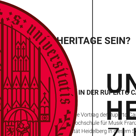
MUSS LIVING HERITAGE SEIN?
LIVEIRA PINTO SPRICHT IN DER RUPERTO
tage sein?“ thematisiert der nächste Vortrag der Ruperto 
 Tiago de Oliveira Pinto von der Hochschule für Musik Fran
sressource?“, zu der die Universität Heidelberg in diesem