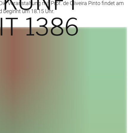
 Veranstaltung mit Prof. de Oliveira Pinto findet am
nd beginnt um 18.15 Uhr.