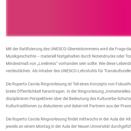
Mit der Ratifizierung des UNESCO-Übereinkommens wird die Frage dan
Musikgeschichte – materiell festgehalten durch Notendrucke oder Tontr
Mindestmaß von „Liveliness“ vorhanden sein sollte. Wie diese Lebend
verdeutlichen. Als Inhaber des UNESCO-Lehrstuhls für Transkulturell
Die Ruperto Carola Ringvorlesung ist Teil eines Konzepts von Fokusthe
breite Öffentlichkeit herantragen. In der Ringvorlesung „Immateri
disziplinären Perspektiven über die Bedeutung des Kulturerbe-Schutze
Kulturtraditionen zu diskutieren und dabei mit Partnern aus der Pra
Die Ruperto Carola Ringvorlesung findet mittwochs in der Aula der Alt
jeweils an einem Montag in der Aula der Neuen Universität durchgefü