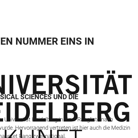
TEN NUMMER EINS IN
ICAL SCIENCES UND DIE
 Universität Heidelberg in einer Rangliste nach
rde. Hervorragend vertreten ist hier auch die Medizin
ehauptet Rang zwei national.