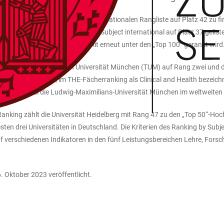
 vorweisen. Sie sind in der internationalen Rangliste auf Platz 42 zu fin
es – werden im THE Ranking by Subject international auf Platz 37 gelist
ang 73 zu finden ist und damit erneut unter den „Top 100“ gerankt wird. I
al vor der der Technischen Universität München (TUM) auf Rang zwei und
. Mit der Medizin, im THE-Fächerranking als Clinical and Health bezeichne
der LMU, wobei die Ludwig-Maximilians-Universität München im weltweiten V
Ranking zählt die Universität Heidelberg mit Rang 47 zu den „Top 50“-Ho
en drei Universitäten in Deutschland. Die Kriterien des Ranking by Sub
 verschiedenen Indikatoren in den fünf Leistungsbereichen Lehre, Forsch
 Oktober 2023 veröffentlicht.