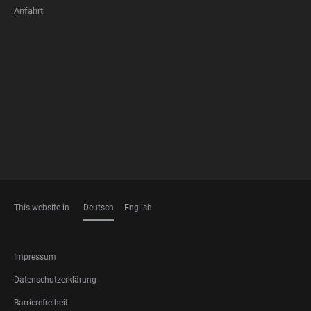
Anfahrt
FOOTER
MEMBERSHIPS
This website in
Deutsch
English
SPRACHEN
FOOTER
Impressum
LEGAL
Datenschutzerklärung
Barrierefreiheit