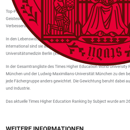
Top-Platzierungen ihrer Fächergruppe können auch die Physical Sciences
Geisteswissenschaften an der Ruperto Carola – die Arts and Humaniti
Verbesserung um 18 Plätze erreicht die Psychologie, die nunmehr auf R
In den Lebenswissenschaften liegt die Universität Heidelberg nation
international sind sie auf den Rängen 33 (TMU) und 41 (LMU) zu finden
Universitätsmedizin Berlin (international Rang 27) ein und liegt vor 
In der Gesamtrangliste des Times Higher Education World University 
München und der Ludwig-Maximilians-Universität München zu den best
jede Fächergruppe anders gewichtet. Die Gewichtung beruht dabei auf
und Industrie.
Das aktuelle Times Higher Education Ranking by Subject wurde am 26.
WEITERE INFORMATIONEN