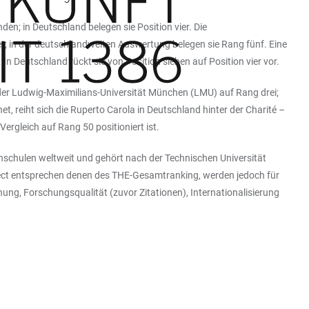
den; in Deutschland belegen sie Position vier. Die
et; in der deutschlandweiten Auswertung belegen sie Rang fünf. Eine
n Deutschland rückt sie von Position sieben auf Position vier vor.
 der Ludwig-Maximilians-Universität München (LMU) auf Rang drei;
t, reiht sich die Ruperto Carola in Deutschland hinter der Charité –
ergleich auf Rang 50 positioniert ist.
chschulen weltweit und gehört nach der Technischen Universität
ject entsprechen denen des THE-Gesamtranking, werden jedoch für
ung, Forschungsqualität (zuvor Zitationen), Internationalisierung