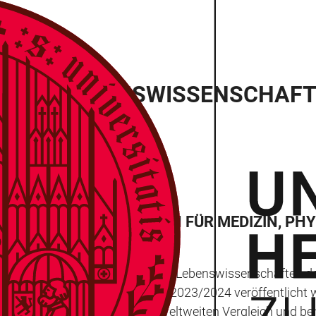
 IN DEN LEBENSWISSENSCHAF
-FÄCHERRANKING AUCH FÜR MEDIZIN, PHYS
ernational präsentieren sich die Lebenswissenschaften der
rsity Ranking by Subject für 2023/2024 veröffentlicht wu
um drei Plätze auf Rang 35 im weltweiten Vergleich und b