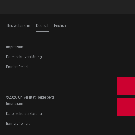
This website in
Deutsch
English
SPRACHEN
FOOTER
Impressum
LEGAL
Datenschutzerklärung
Barrierefreiheit
FOOTER
SOCIAL
MEDIA
©2026 Universität Heidelberg
FOOTER
Impressum
LEGAL
Datenschutzerklärung
Barrierefreiheit