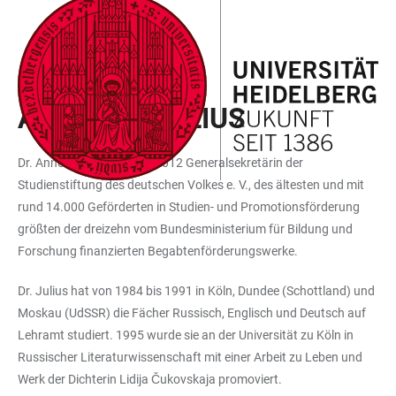
ZUM
HAUPTNAVIGATION
WEBSEITENSUCHE
LINKS
HAUPTINHALT
ÖFFNEN
ÖFFNEN
ZUR
BARRIEREFREIHEIT
EXTERNES MITGLIED
ANNETTE JULIUS
Dr. Annette Julius ist seit 2012 Generalsekretärin der
Studienstiftung des deutschen Volkes e. V., des ältesten und mit
rund 14.000 Geförderten in Studien- und Promotionsförderung
größten der dreizehn vom Bundesministerium für Bildung und
Forschung finanzierten Begabtenförderungswerke.
Dr. Julius hat von 1984 bis 1991 in Köln, Dundee (Schottland) und
Moskau (UdSSR) die Fächer Russisch, Englisch und Deutsch auf
Lehramt studiert. 1995 wurde sie an der Universität zu Köln in
Russischer Literaturwissenschaft mit einer Arbeit zu Leben und
Werk der Dichterin Lidija Čukovskaja promoviert.