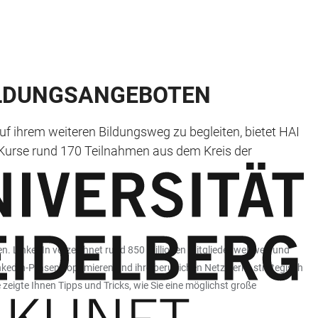
ILDUNGSANGEBOTEN
uf ihrem weiteren Bildungsweg zu begleiten, bietet HAI
 Kurse rund 170 Teilnahmen aus dem Kreis der
. LinkedIn verzeichnet rund 850 Millionen Mitglieder weltweit und
LinkedIn-Präsenz optimieren und ihre beruflichen Netzwerke strategisch
zeigte Ihnen Tipps und Tricks, wie Sie eine möglichst große