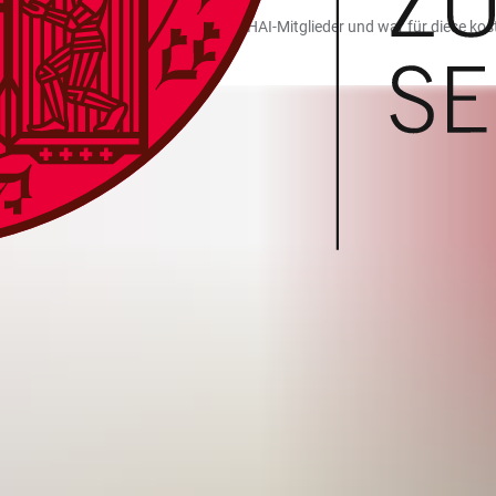
rt wurde, richtete sich exklusiv an HAI-Mitglieder und war für diese kos