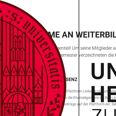
REGE TEILNAHME AN WEITERB
de des Lernens – ganz im Gegenteil! Um seine Mitglieder a
eruf hilfreich ist. Im Sommersemester verzeichneten die
PTIMIEREN IHRE LINKEDIN-PRÄSENZ
iner Webinar-Trilogie zur Social-Media-Plattform LinkedIn teilzunehmen
n HAI organisierten Online-Seminaren lernten die Ehemaligen, wie sie ihre 
enden in das Geheimnis erfolgreicher Beiträge auf der Plattform ein: Sie 